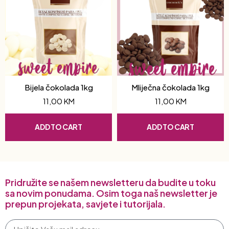
Bijela čokolada 1kg
Mliječna čokolada 1kg
11,00
KM
11,00
KM
ADD TO CART
ADD TO CART
Pridružite se našem newsletteru da budite u toku
sa novim ponudama. Osim toga naš newsletter je
prepun projekata, savjete i tutorijala.