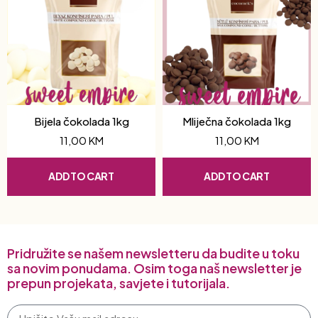
Bijela čokolada 1kg
Mliječna čokolada 1kg
11,00
KM
11,00
KM
ADD TO CART
ADD TO CART
Pridružite se našem newsletteru da budite u toku
sa novim ponudama. Osim toga naš newsletter je
prepun projekata, savjete i tutorijala.