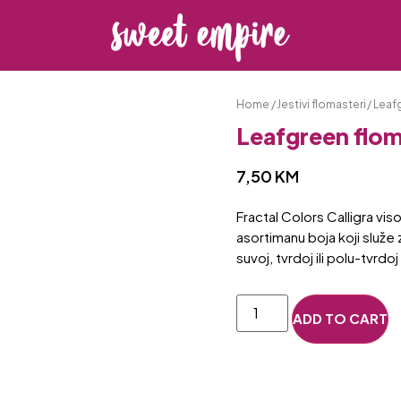
Home
/
Jestivi flomasteri
/ Leaf
Leafgreen flo
7,50
KM
Fractal Colors Calligra vis
asortimanu boja koji služe z
suvoj, tvrdoj ili polu-tvrdo
ADD TO CART