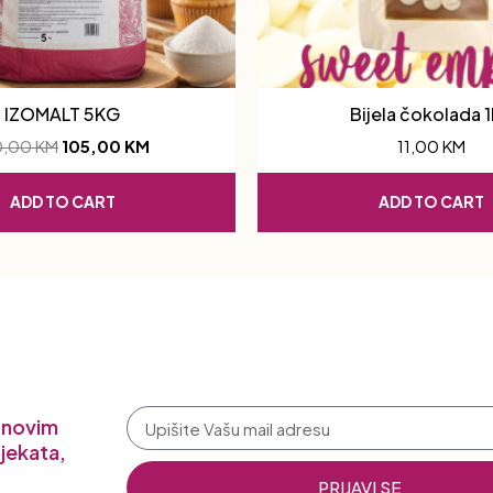
IZOMALT 5KG
Bijela čokolada 
0,00
KM
105,00
KM
11,00
KM
ADD TO CART
ADD TO CART
a novim
jekata,
PRIJAVI SE