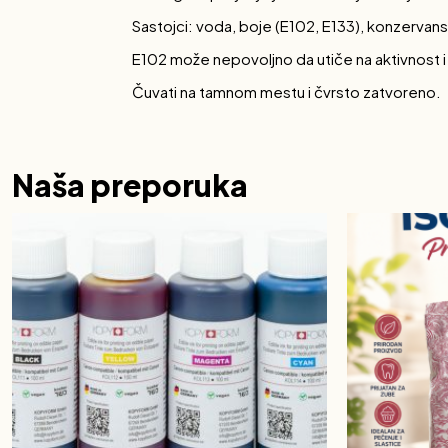
Sastojci: voda, boje (E102, E133), konzervans 
E102 može nepovoljno da utiče na aktivnost 
Čuvati na tamnom mestu i čvrsto zatvoreno.
Naša preporuka