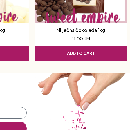
1kg
Mliječna čokolada 1kg
11,00
KM
ADD TO CART