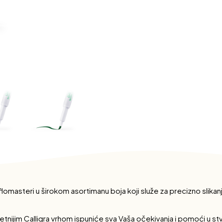
 flomasteri u širokom asortimanu boja koji služe za precizno slikanje,
etnijim Calligra vrhom ispuniće sva Vaša očekivanja i pomoći u stv