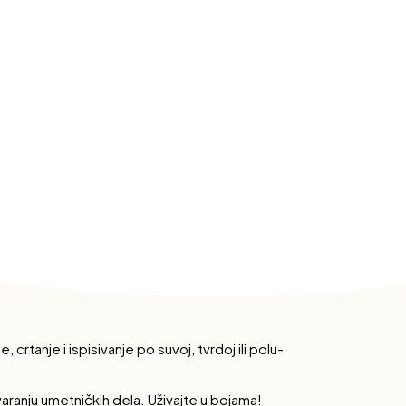
 crtanje i ispisivanje po suvoj, tvrdoj ili polu-
aranju umetničkih dela. Uživajte u bojama!