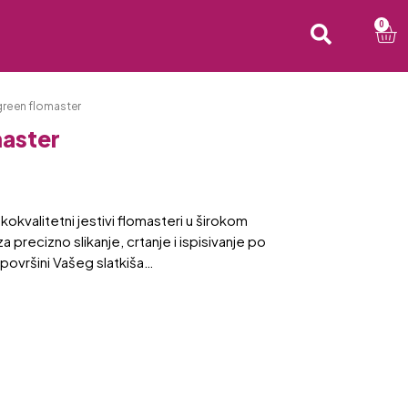
0
green flomaster
master
okokvalitetni jestivi flomasteri u širokom
a precizno slikanje, crtanje i ispisivanje po
j površini Vašeg slatkiša…