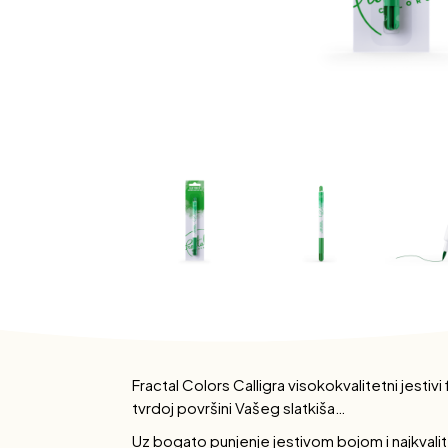
Fractal Colors Calligra visokokvalitetni jestivi
tvrdoj površini Vašeg slatkiša…
Uz bogato punjenje jestivom bojom i najkvalit