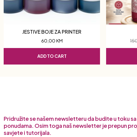
JESTIVE BOJE ZA PRINTER
60,00
KM
15
ADD TO CART
Pridružite se našem newsletteru da budite u toku s
ponudama. Osim toga naš newsletter je prepun pro
savjete i tutorijala.