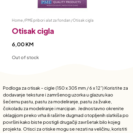
Home
/
PME pribor i alat za fondan
/ Otisak cigla
Otisak cigla
6,00
KM
Out of stock
Podloga za otisak – cigle (150 x 305 mm / 6 x 12”) Koristite za
dodavanje teksture i zamršenog uzorka u glazuru kao
šećernu pastu, pastu za modeliranje, pastu za žvake,
čokoladu za modeliranje i marcipan. Jednostavno okrenite
oklagijom preko vrha ili raširite dugmad otopljenih slatkiša po
površini kako biste postigli drugačiji završetak bilo kojeg
projekta. Otisci za otiske mogu se rezati na veličinu, koristiti