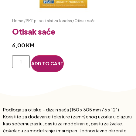
Home
/
PME pribor i alat za fondan
/ Otisak saće
Otisak saće
6,00
KM
ADD TO CART
Podloga za otiske – dizajn saća (150 x 305 mm / 6 x 12”)
Koristite za dodavanje teksture i zamršenog uzorka u glazuru
kao šećernu pastu, pastu za modeliranje, pastu za žvake,
čokoladu za modeliranje i marcipan. Jednostavno okrenite