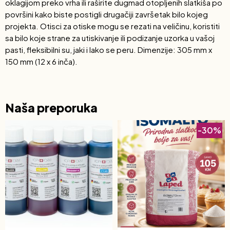
oklagijom preko vrha ili raširite dugmad otopljenih slatkiša po
površini kako biste postigli drugačiji završetak bilo kojeg
projekta. Otisci za otiske mogu se rezati na veličinu, koristiti
sa bilo koje strane za utiskivanje ili podizanje uzorka u vašoj
pasti, fleksibilni su, jaki i lako se peru. Dimenzije: 305 mm x
150 mm (12 x 6 inča).
Naša preporuka
-30%