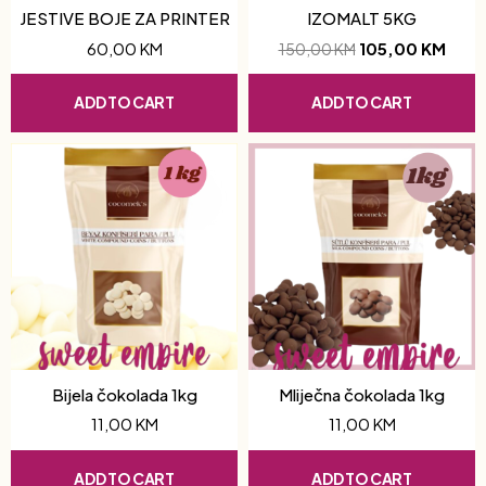
JESTIVE BOJE ZA PRINTER
IZOMALT 5KG
60,00
KM
105,00
KM
150,00
KM
ADD TO CART
ADD TO CART
Bijela čokolada 1kg
Mliječna čokolada 1kg
11,00
KM
11,00
KM
ADD TO CART
ADD TO CART