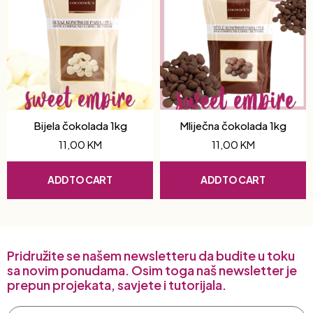
Bijela čokolada 1kg
Mliječna čokolada 1kg
11,00
KM
11,00
KM
ADD TO CART
ADD TO CART
Pridružite se našem newsletteru da budite u toku
sa novim ponudama. Osim toga naš newsletter je
prepun projekata, savjete i tutorijala.