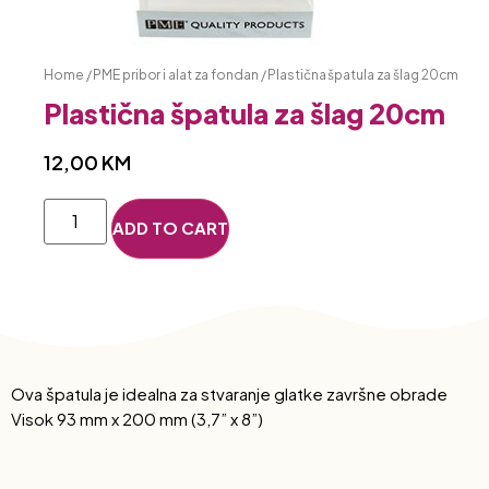
Home
/
PME pribor i alat za fondan
/ Plastična špatula za šlag 20cm
Plastična špatula za šlag 20cm
12,00
KM
ADD TO CART
Ova špatula je idealna za stvaranje glatke završne obrade
Visok 93 mm x 200 mm (3,7” x 8”)