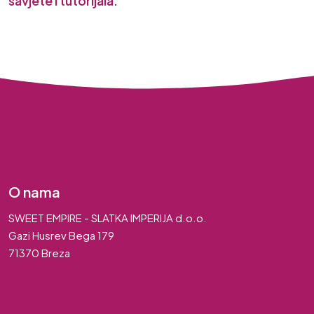
savjete i tutorijala.
O nama
SWEET EMPIRE - SLATKA IMPERIJA d.o.o.
Gazi Husrev Bega 179
71370 Breza