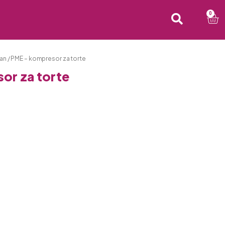
0
dan
/ PME – kompresor za torte
or za torte