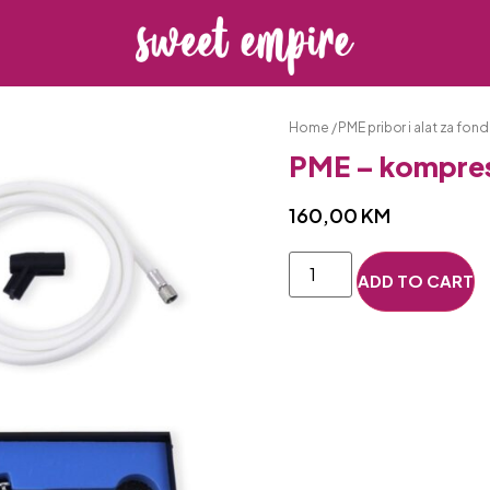
Home
/
PME pribor i alat za fon
PME – kompres
160,00
KM
ADD TO CART