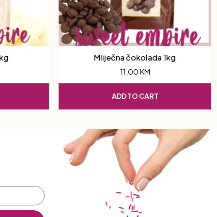
1kg
Mliječna čokolada 1kg
11,00
KM
ADD TO CART