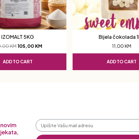
IZOMALT 5KG
Bijela čokolada 
0,00
KM
105,00
KM
11,00
KM
ADD TO CART
ADD TO CART
a novim
jekata,