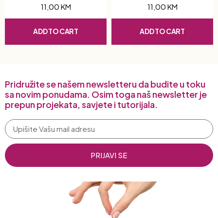
11,00
KM
11,00
KM
ADD TO CART
ADD TO CART
Pridružite se našem newsletteru da budite u toku
sa novim ponudama. Osim toga naš newsletter je
prepun projekata, savjete i tutorijala.
PRIJAVI SE