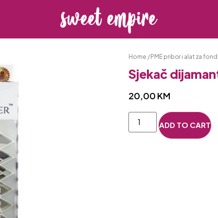
Home
/
PME pribor i alat za fon
Sjekač dijaman
20,00
KM
ADD TO CART