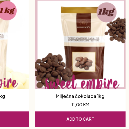
1kg
Mliječna čokolada 1kg
11,00
KM
ADD TO CART