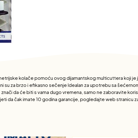
trijske kolače pomoću ovog dijamantskog multicuttera koji je je
avršeni su za brzo i efikasno sečenje Idealan za upotrebu sa šeće
al znači da će biti s vama dugo vremena, samo ne zaboravite koris
jeti da čak imate 10 godina garancije, pogledajte web stranicu za