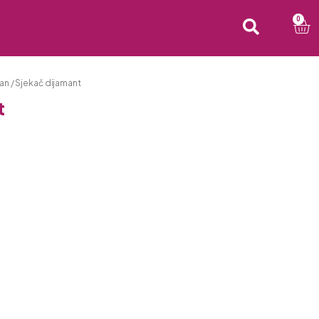
0
dan
/ Sjekač dijamant
t