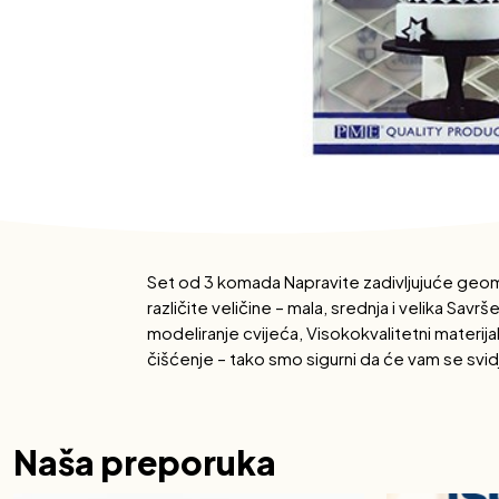
Set od 3 komada Napravite zadivljujuće geome
različite veličine – mala, srednja i velika S
modeliranje cvijeća, Visokokvalitetni materij
čišćenje – tako smo sigurni da će vam se svid
Naša preporuka