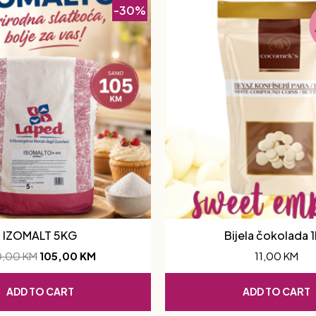
-30%
IZOMALT 5KG
Bijela čokolada 
0,00
KM
105,00
KM
11,00
KM
ADD TO CART
ADD TO CART