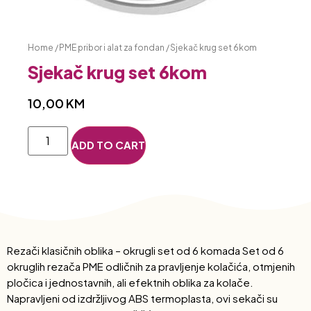
Home
/
PME pribor i alat za fondan
/ Sjekač krug set 6kom
Sjekač krug set 6kom
10,00
KM
ADD TO CART
Rezači klasičnih oblika – okrugli set od 6 komada Set od 6
okruglih rezača PME odličnih za pravljenje kolačića, otmjenih
pločica i jednostavnih, ali efektnih oblika za kolače.
Napravljeni od izdržljivog ABS termoplasta, ovi sekači su