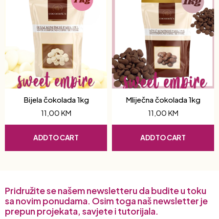
Bijela čokolada 1kg
Mliječna čokolada 1kg
11,00
KM
11,00
KM
ADD TO CART
ADD TO CART
Pridružite se našem newsletteru da budite u toku
sa novim ponudama. Osim toga naš newsletter je
prepun projekata, savjete i tutorijala.