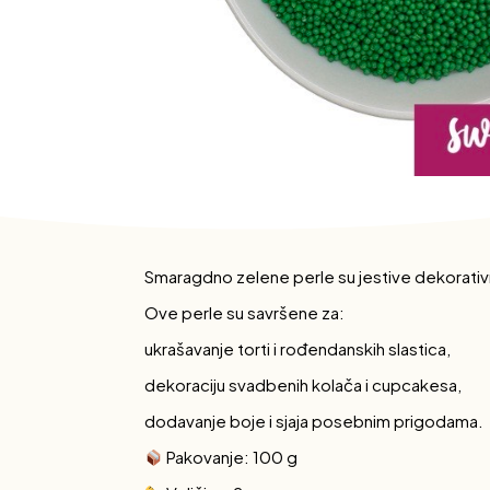
Smaragdno zelene perle su jestive dekorativn
Ove perle su savršene za:
ukrašavanje torti i rođendanskih slastica,
dekoraciju svadbenih kolača i cupcakesa,
dodavanje boje i sjaja posebnim prigodama.
Pakovanje: 100 g