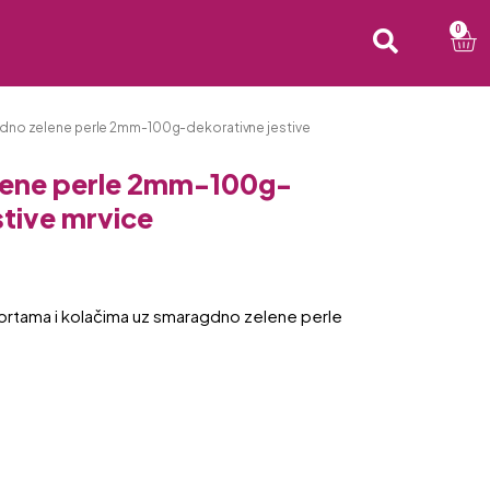
0
dno zelene perle 2mm-100g-dekorativne jestive
ene perle 2mm-100g-
stive mrvice
 tortama i kolačima uz smaragdno zelene perle