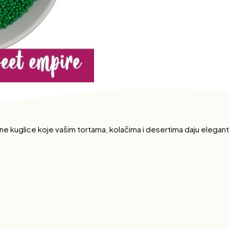
e kuglice koje vašim tortama, kolačima i desertima daju eleganta