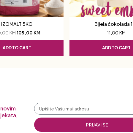
IZOMALT 5KG
Bijela čokolada 
0,00
KM
105,00
KM
11,00
KM
ADD TO CART
ADD TO CART
a novim
jekata,
PRIJAVI SE