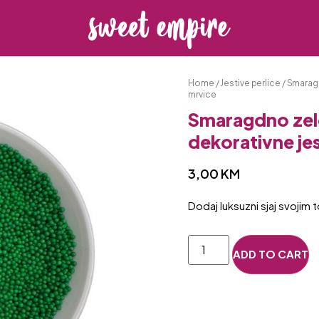
Home
/
Jestive perlice
/ Smarag
mrvice
Smaragdno zel
dekorativne je
3,00
KM
Dodaj luksuzni sjaj svojim
ADD TO CART