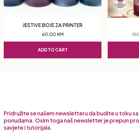
JESTIVE BOJE ZA PRINTER
60,00
KM
15
ADD TO CART
Pridružite se našem newsletteru da budite u toku s
ponudama. Osim toga naš newsletter je prepun pro
savjete i tutorijala.