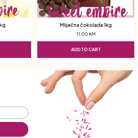
1kg
Mliječna čokolada 1kg
11,00
KM
ADD TO CART