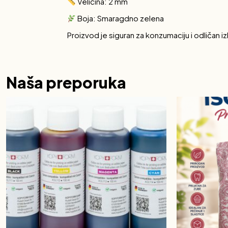
Veličina: 2 mm
Boja: Smaragdno zelena
Proizvod je siguran za konzumaciju i odličan i
Naša preporuka