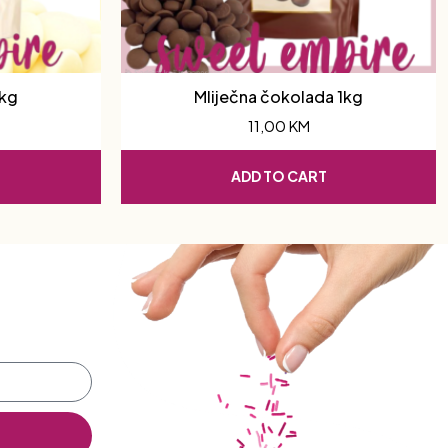
1kg
Mliječna čokolada 1kg
11,00
KM
ADD TO CART