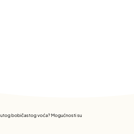
mrznutog bobičastog voća? Mogućnosti su