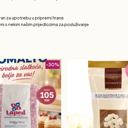
bran za upotrebu u pripremi hrane
tivni s nekim našim prijedlozima za posluživanje
-30%