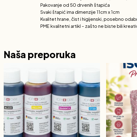
Pakovanje od 50 drvenih štapića
Svaki štapić ima dimenzije 11cm x 1cm
Kvalitet hrane, čist i higijenski, posebno oda
PME kvalitetni artikl – zašto ne biste bili krea
Naša preporuka