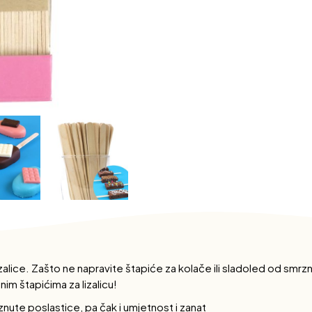
lizalice. Zašto ne napravite štapiće za kolače ili sladoled od s
im štapićima za lizalicu!
rznute poslastice, pa čak i umjetnost i zanat