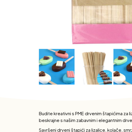
Budite kreativni s PME drvenim štapićima za 
beskrajne s našim zabavnim i elegantnim drven
Savršeni drveni štapići za lizalice, kolače, sm