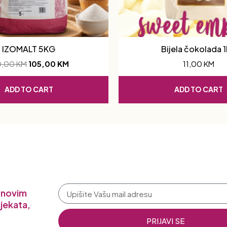
IZOMALT 5KG
Bijela čokolada 
0,00
KM
105,00
KM
11,00
KM
ADD TO CART
ADD TO CART
a novim
jekata,
PRIJAVI SE