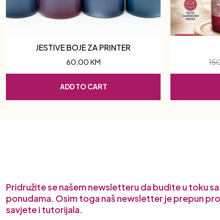
JESTIVE BOJE ZA PRINTER
60,00
KM
15
ADD TO CART
Pridružite se našem newsletteru da budite u toku s
ponudama. Osim toga naš newsletter je prepun pro
savjete i tutorijala.