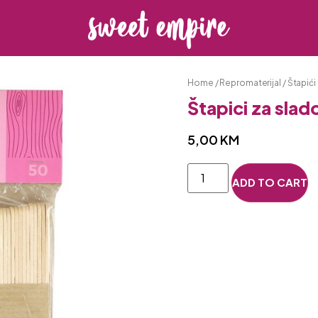
Home
/
Repromaterijal
/
Štapići
Štapici za slad
5,00
KM
ADD TO CART