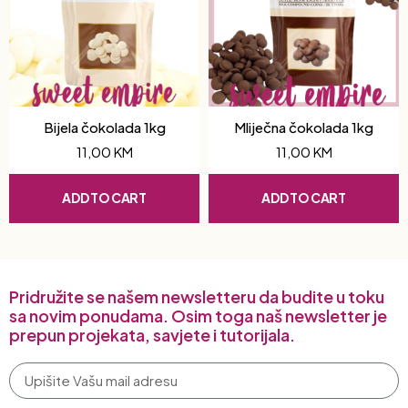
Bijela čokolada 1kg
Mliječna čokolada 1kg
11,00
KM
11,00
KM
ADD TO CART
ADD TO CART
Pridružite se našem newsletteru da budite u toku
sa novim ponudama. Osim toga naš newsletter je
prepun projekata, savjete i tutorijala.