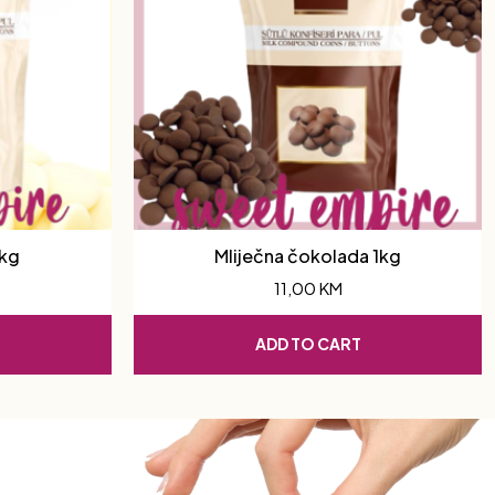
1kg
Mliječna čokolada 1kg
11,00
KM
ADD TO CART