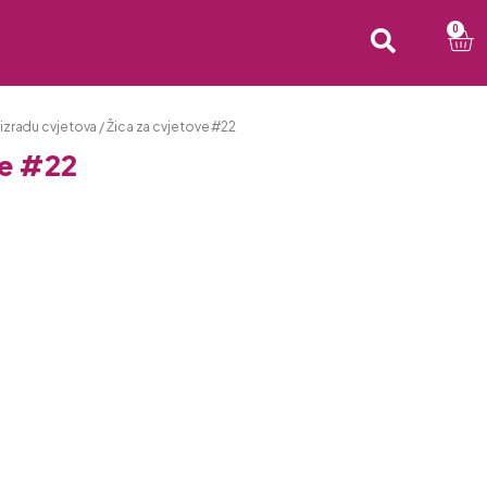
0
 izradu cvjetova
/ Žica za cvjetove #22
ve #22