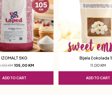
IZOMALT 5KG
Bijela čokolada 
0,00
KM
105,00
KM
11,00
KM
ADD TO CART
ADD TO CART