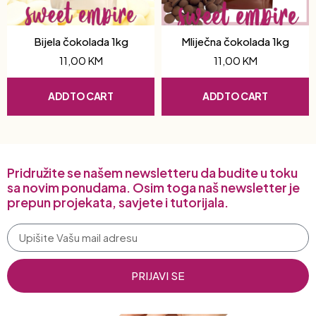
Bijela čokolada 1kg
Mliječna čokolada 1kg
11,00
KM
11,00
KM
ADD TO CART
ADD TO CART
Pridružite se našem newsletteru da budite u toku
sa novim ponudama. Osim toga naš newsletter je
prepun projekata, savjete i tutorijala.
PRIJAVI SE