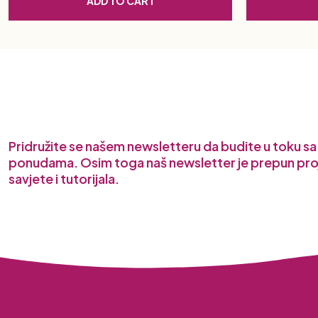
ADD TO CART
Pridružite se našem newsletteru da budite u toku s
ponudama. Osim toga naš newsletter je prepun pro
savjete i tutorijala.