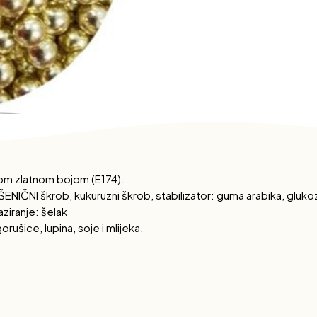
om zlatnom bojom (E174).
ENIČNI škrob, kukuruzni škrob, stabilizator: guma arabika, gluko
aziranje: šelak
ušice, lupina, soje i mlijeka.