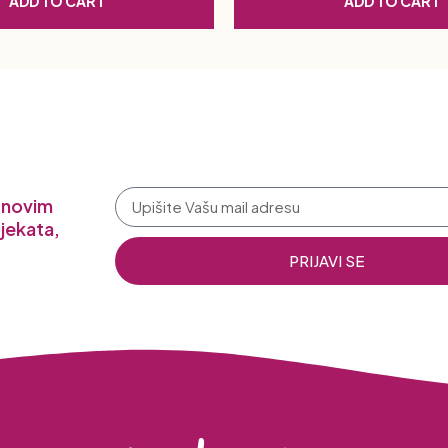
ADD TO CART
ADD TO CART
a novim
jekata,
PRIJAVI SE