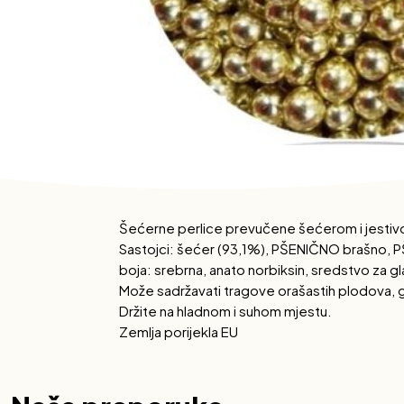
Šećerne perlice prevučene šećerom i jestiv
Sastojci: šećer (93,1%), PŠENIČNO brašno, PŠ
boja: srebrna, anato norbiksin, sredstvo za gl
Može sadržavati tragove orašastih plodova, gor
Držite na hladnom i suhom mjestu.
Zemlja porijekla EU