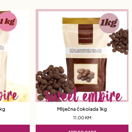
1kg
Mliječna čokolada 1kg
11,00
KM