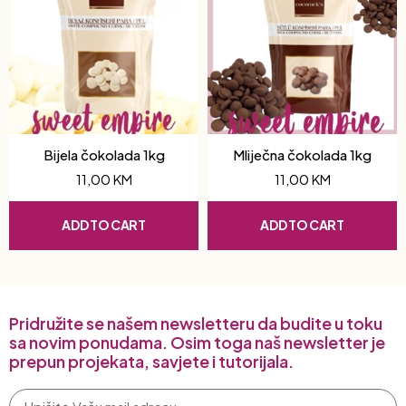
Bijela čokolada 1kg
Mliječna čokolada 1kg
11,00
KM
11,00
KM
ADD TO CART
ADD TO CART
Pridružite se našem newsletteru da budite u toku
sa novim ponudama. Osim toga naš newsletter je
prepun projekata, savjete i tutorijala.