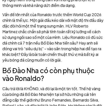
thông minh và khả năng dứt điểm đa dạng.
Vấn đề lớn nhất của Ronaldo trước thềm World Cup 2026
chính là thể lực. Một giải đấu kéo dài với mật độ thi đấu dày
đặc đòi hỏi một thể trạng sung mãn. HLV Roberto
Martinez chắc chắn sẽ phải tính toán rất kỹ lưỡng về cách
sử dụng ngôi sao số một của mình. Liệu Ronaldo có đủ sức
đá chính cả 7 trận nếu Bồ Đào Nha tiến sâu? Hay anh sẽ
đóng vai trò “siêu dự bị” – vào sân trong hiệp hai để tạo ra
khác biệt? Đây là bài toán chiến thuật thú vị mà bất kỳ ai
yêu bóng đá cũng muốn có lời giải.
Bồ Đào Nha có còn phụ thuộc
vào Ronaldo?
Câu trả lời là KHÔNG, và đó lại là một tin tốt. Thế hệ vàng
của bóng đá Bồ Đào Nha hiện tại sở hữu những cái tên
đẳng cấp thế giới như Bruno Fernandes, Bernardo Silva,
Rafael Leão, và đặc biệt là João Félix. Họ không còn là đội