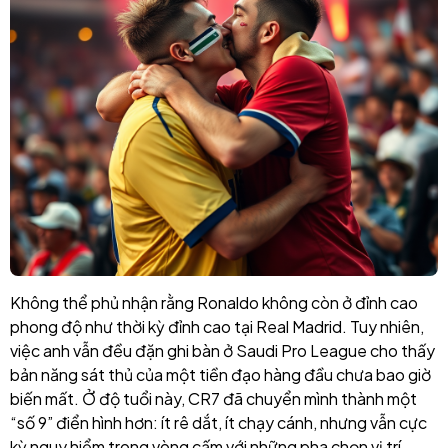
Không thể phủ nhận rằng Ronaldo không còn ở đỉnh cao
phong độ như thời kỳ đỉnh cao tại Real Madrid. Tuy nhiên,
việc anh vẫn đều đặn ghi bàn ở Saudi Pro League cho thấy
bản năng sát thủ của một tiền đạo hàng đầu chưa bao giờ
biến mất. Ở độ tuổi này, CR7 đã chuyển mình thành một
“số 9” điển hình hơn: ít rê dắt, ít chạy cánh, nhưng vẫn cực
kỳ nguy hiểm trong vòng cấm với những pha chọn vị trí