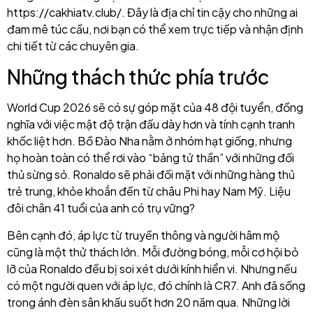
https://cakhiatv.club/. Đây là địa chỉ tin cậy cho những ai
đam mê túc cầu, nơi bạn có thể xem trực tiếp và nhận định
chi tiết từ các chuyên gia.
Những thách thức phía trước
World Cup 2026 sẽ có sự góp mặt của 48 đội tuyển, đồng
nghĩa với việc mật độ trận đấu dày hơn và tính cạnh tranh
khốc liệt hơn. Bồ Đào Nha nằm ở nhóm hạt giống, nhưng
họ hoàn toàn có thể rơi vào “bảng tử thần” với những đối
thủ sừng sỏ. Ronaldo sẽ phải đối mặt với những hàng thủ
trẻ trung, khỏe khoắn đến từ châu Phi hay Nam Mỹ. Liệu
đôi chân 41 tuổi của anh có trụ vững?
Bên cạnh đó, áp lực từ truyền thông và người hâm mộ
cũng là một thử thách lớn. Mỗi đường bóng, mỗi cơ hội bỏ
lỡ của Ronaldo đều bị soi xét dưới kính hiển vi. Nhưng nếu
có một người quen với áp lực, đó chính là CR7. Anh đã sống
trong ánh đèn sân khấu suốt hơn 20 năm qua. Những lời