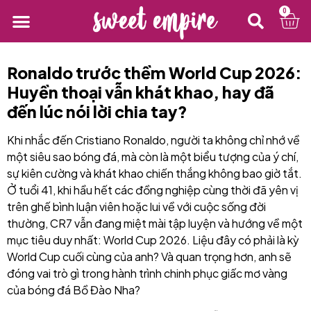
0
Ronaldo trước thềm World Cup 2026:
Huyền thoại vẫn khát khao, hay đã
đến lúc nói lời chia tay?
Khi nhắc đến Cristiano Ronaldo, người ta không chỉ nhớ về
một siêu sao bóng đá, mà còn là một biểu tượng của ý chí,
sự kiên cường và khát khao chiến thắng không bao giờ tắt.
Ở tuổi 41, khi hầu hết các đồng nghiệp cùng thời đã yên vị
trên ghế bình luận viên hoặc lui về với cuộc sống đời
thường, CR7 vẫn đang miệt mài tập luyện và hướng về một
mục tiêu duy nhất: World Cup 2026. Liệu đây có phải là kỳ
World Cup cuối cùng của anh? Và quan trọng hơn, anh sẽ
đóng vai trò gì trong hành trình chinh phục giấc mơ vàng
của bóng đá Bồ Đào Nha?