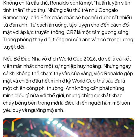
Không chỉ là cầu thủ, Ronaldo còn là một “huấn luyện viên
tinh thần” thực thụ. Những cầu thủ trẻ như Gonçalo
Ramos hay João Félix chắc chắn sẽ học hỏi được rất nhiều
từ đàn anh. Từ cách ăn uống, tập luyện cho đến cách đối
mặt với áp lực truyền thông, CR7 là một tấm gương sáng.
Trong phòng thay đồ, tiếng nói của anh vẫn có trọng lượng
tuyệt đối.
Nếu Bồ Đào Nha vô địch World Cup 2026, đó sẽ là cái kết
viên mãn nhất cho một sự nghiệp huy hoàng. Nhưng ngay
cả khi không thể chạm tay vào cúp vàng, việc Ronaldo góp
mặt và chiến đấu hết mình ở kỳ World Cup thứ sáu đã là
một chiến công phi thường. Anh không cần phải chứng
minh điều gì nữa với thế giới, nhưng chính sự khát khao
cháy bỏng bên trong mới là điều khiến người hâm mộ luôn
yêu quý và ngưỡng mộ anh.