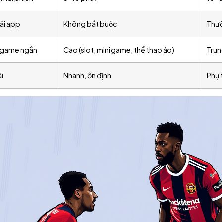
tải app
Không bắt buộc
Thư
 game ngắn
Cao (slot, mini game, thể thao ảo)
Trun
ải
Nhanh, ổn định
Phụ 