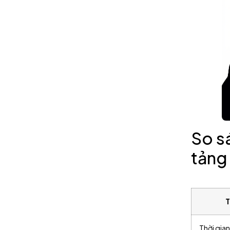
So sá
tảng
T
Thời gia