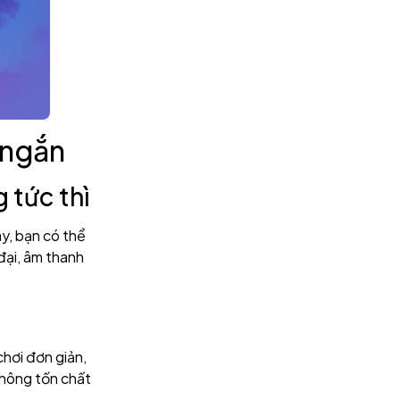
 ngắn
 tức thì
ây, bạn có thể
đại, âm thanh
chơi đơn giản,
không tốn chất