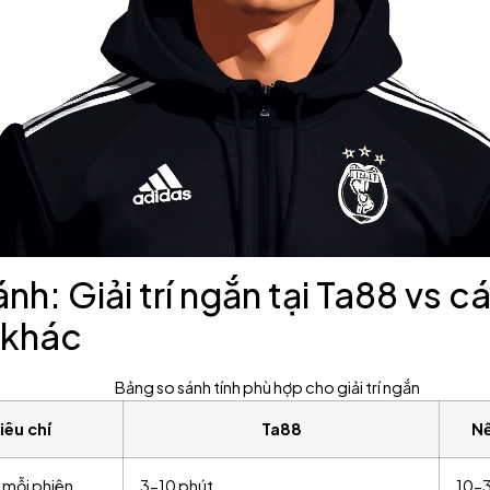
nh: Giải trí ngắn tại Ta88 vs c
 khác
Bảng so sánh tính phù hợp cho giải trí ngắn
iêu chí
Ta88
Nề
n mỗi phiên
3-10 phút
10-3