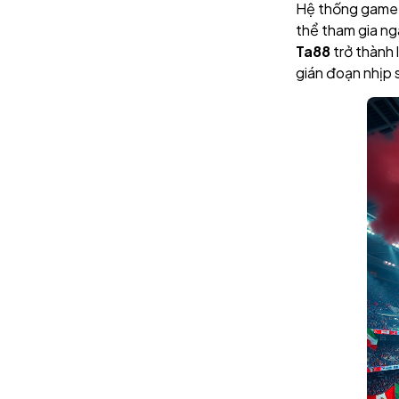
Hệ thống game đ
thể tham gia ng
Ta88
trở thành 
gián đoạn nhịp 