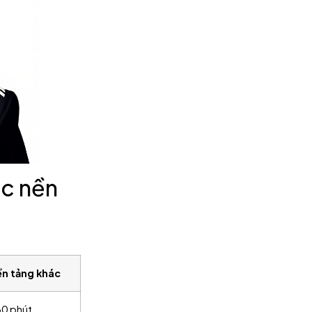
ác nền
n tảng khác
0 phút