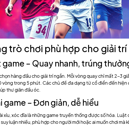
 trò chơi phù hợp cho giải trí
ot game – Quay nhanh, trúng thưởng
a chọn hàng đầu cho giải trí ngắn. Mỗi vòng quay chỉ mất 2-3 gi
 vòng trong 5 phút. Các chủ đề đa dạng từ cổ điển đến hiện 
iúp thư giãn đầu óc.
ni game – Đơn giản, dễ hiểu
ài xỉu, xóc đĩa là những game truyền thống được số hóa. Luật 
suy luận nhiều, phù hợp cho người mới hoặc ai muốn chơi mà 