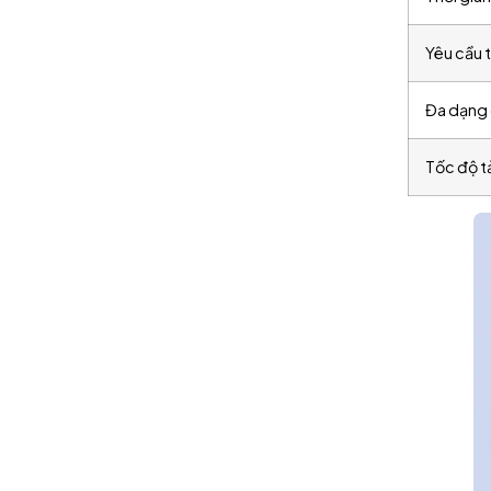
Yêu cầu 
Đa dạng
Tốc độ t