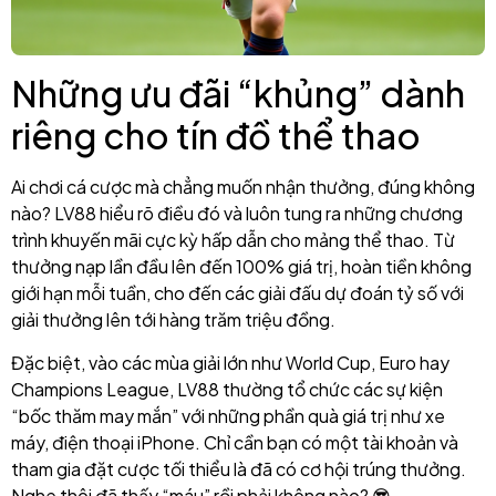
Những ưu đãi “khủng” dành
riêng cho tín đồ thể thao
Ai chơi cá cược mà chẳng muốn nhận thưởng, đúng không
nào? LV88 hiểu rõ điều đó và luôn tung ra những chương
trình khuyến mãi cực kỳ hấp dẫn cho mảng thể thao. Từ
thưởng nạp lần đầu lên đến 100% giá trị, hoàn tiền không
giới hạn mỗi tuần, cho đến các giải đấu dự đoán tỷ số với
giải thưởng lên tới hàng trăm triệu đồng.
Đặc biệt, vào các mùa giải lớn như World Cup, Euro hay
Champions League, LV88 thường tổ chức các sự kiện
“bốc thăm may mắn” với những phần quà giá trị như xe
máy, điện thoại iPhone. Chỉ cần bạn có một tài khoản và
tham gia đặt cược tối thiểu là đã có cơ hội trúng thưởng.
Nghe thôi đã thấy “máu” rồi phải không nào? 😎