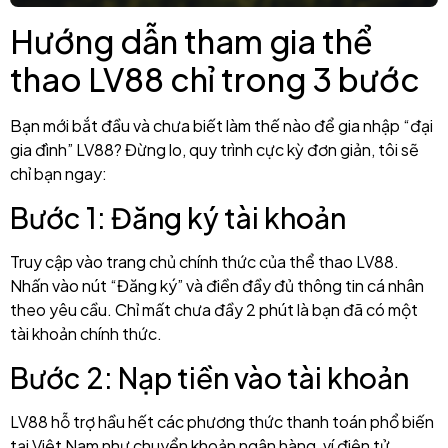
Hướng dẫn tham gia thể
thao LV88 chỉ trong 3 bước
Bạn mới bắt đầu và chưa biết làm thế nào để gia nhập “đại
gia đình” LV88? Đừng lo, quy trình cực kỳ đơn giản, tôi sẽ
chỉ bạn ngay:
Bước 1: Đăng ký tài khoản
Truy cập vào trang chủ chính thức của thể thao LV88.
Nhấn vào nút “Đăng ký” và điền đầy đủ thông tin cá nhân
theo yêu cầu. Chỉ mất chưa đầy 2 phút là bạn đã có một
tài khoản chính thức.
Bước 2: Nạp tiền vào tài khoản
LV88 hỗ trợ hầu hết các phương thức thanh toán phổ biến
tại Việt Nam như chuyển khoản ngân hàng, ví điện tử