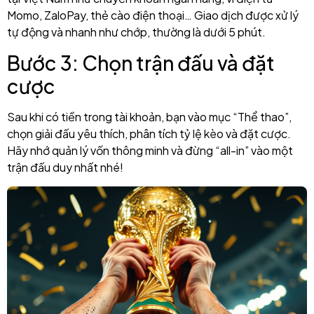
Momo, ZaloPay, thẻ cào điện thoại… Giao dịch được xử lý
tự động và nhanh như chớp, thường là dưới 5 phút.
Bước 3: Chọn trận đấu và đặt
cược
Sau khi có tiền trong tài khoản, bạn vào mục “Thể thao”,
chọn giải đấu yêu thích, phân tích tỷ lệ kèo và đặt cược.
Hãy nhớ quản lý vốn thông minh và đừng “all-in” vào một
trận đấu duy nhất nhé!