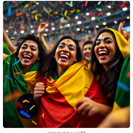
Hình minh hoạ: LV88