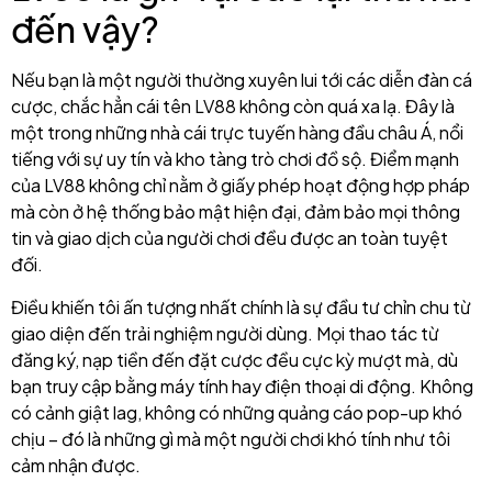
đến vậy?
Nếu bạn là một người thường xuyên lui tới các diễn đàn cá
cược, chắc hẳn cái tên LV88 không còn quá xa lạ. Đây là
một trong những nhà cái trực tuyến hàng đầu châu Á, nổi
tiếng với sự uy tín và kho tàng trò chơi đồ sộ. Điểm mạnh
của LV88 không chỉ nằm ở giấy phép hoạt động hợp pháp
mà còn ở hệ thống bảo mật hiện đại, đảm bảo mọi thông
tin và giao dịch của người chơi đều được an toàn tuyệt
đối.
Điều khiến tôi ấn tượng nhất chính là sự đầu tư chỉn chu từ
giao diện đến trải nghiệm người dùng. Mọi thao tác từ
đăng ký, nạp tiền đến đặt cược đều cực kỳ mượt mà, dù
bạn truy cập bằng máy tính hay điện thoại di động. Không
có cảnh giật lag, không có những quảng cáo pop-up khó
chịu – đó là những gì mà một người chơi khó tính như tôi
cảm nhận được.