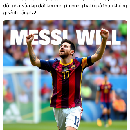
đột phá, vừa kịp đặt kèo rung (running ball) quả thực không
gì sánh bằng! 🎉