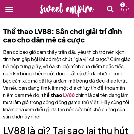
0
Thể thao LV88: Sân chơi giải trí đỉnh
cao cho dân mê cá cược
Bạn có bao giờ cảm thấy trận đấu yêu thích trở nên kịch
tính hơn gấp bội khi có một chút “gia vị” cá cược? Cảm giác
hồi hộp từng giây, vỡ òa khi đội mình cưa điểm hoặc tiếc
nuối khi bóng chệch cột dọc – tất cả đều là những cung
bậc cảm xúc mà bất kỳ ai đam mê bóng đá đều khao khát.
Và nếu bạn đang tìm kiếm một địa chỉ uy tín để thỏa mãn
niềm đam mê đó,
thể thao
LV88
chính là cái tên đang làm
mưa làm gió trong cộng đồng game thủ Việt. Hãy cùng tôi
khám phá xem điều gì đã tạo nên sức hút khó cưỡng của
sân chơi này nhé!
LV88 là gì? Tại sao lại thu hút