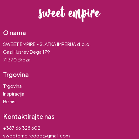
O nama
SWEET EMPIRE - SLATKA IMPERIJA d.o.o.
Gazi Husrev Bega 179
71370 Breza
Trgovina
Trgovina
Inspiracija
Biznis
Kontaktirajte nas
+387 66 328 602
sweetempiredoo@gmail.com