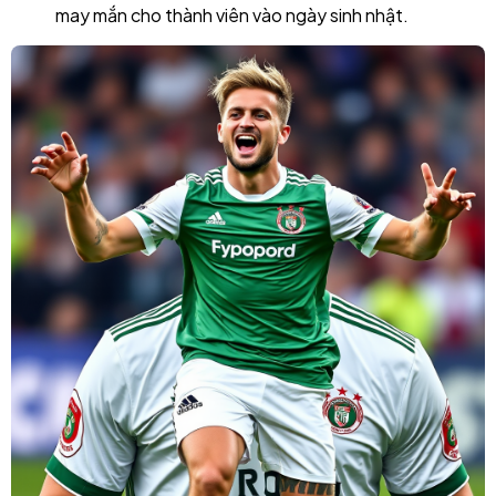
may mắn cho thành viên vào ngày sinh nhật.