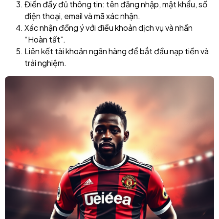
Điền đầy đủ thông tin: tên đăng nhập, mật khẩu, số
điện thoại, email và mã xác nhận.
Xác nhận đồng ý với điều khoản dịch vụ và nhấn
“Hoàn tất”.
Liên kết tài khoản ngân hàng để bắt đầu nạp tiền và
trải nghiệm.