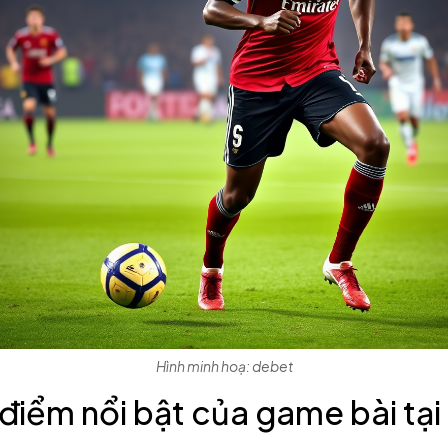
Hình minh hoạ: debet
điểm nổi bật của game bài tạ