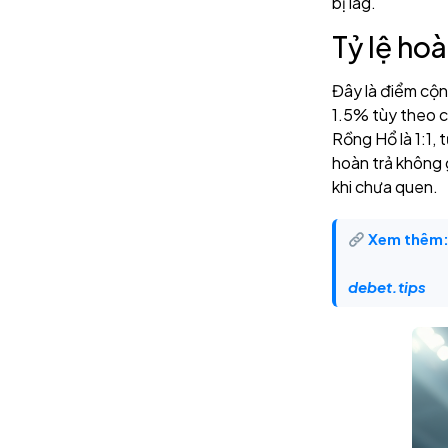
bị lag.
Tỷ lệ hoà
Đây là điểm cộn
1.5% tùy theo c
Rồng Hổ là 1:1,
hoàn trả không g
khi chưa quen.
Xem thêm
debet.tips