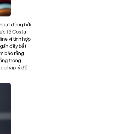
 hoạt động bởi
hực tế Costa
ne vì tính hợp
 gần đây bắt
ảm bảo rằng
bằng trong
ng pháp lý để