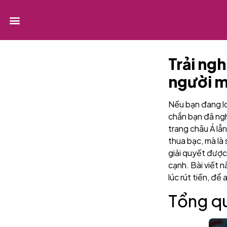
Trải ng
người m
Nếu bạn đang lo
chắn bạn đã ng
trang châu Á lẫn
thua bạc, mà là 
giải quyết được
cạnh. Bài viết n
lúc rút tiền, để
Tổng qu