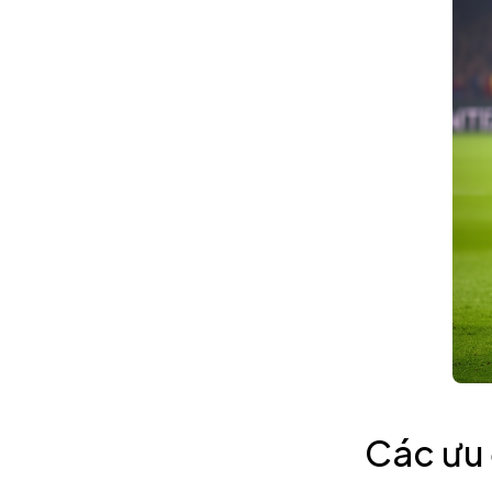
Các ưu 