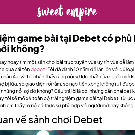
hiệm game bài tại Debet có phù
ới không?
ay hoay tìm một sân chơi bài trực tuyến vừa uy tín vừa dễ làm
he qua cái tên
debet
. Tôi đã dành 10 năm để lăn lộn với đủ loại
 châu Âu, và tôi nhận thấy rằng nỗi sợ lớn nhất của người mới k
sợ bị lừa, sợ giao diện rối rắm, sợ nạp tiền xong không rút đư
 những nỗi sợ đó không? Câu trả lời là có, nhưng cần phải xét 
ày tôi sẽ mổ xẻ toàn bộ trải nghiệm game bài tại Debet, từ lúc
 anh em thấy rõ nó có thực sự phù hợp với người mới hay không.
an về sảnh chơi Debet