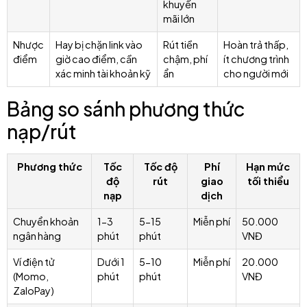
khuyến
mãi lớn
Nhược
Hay bị chặn link vào
Rút tiền
Hoàn trả thấp,
điểm
giờ cao điểm, cần
chậm, phí
ít chương trình
xác minh tài khoản kỹ
ẩn
cho người mới
Bảng so sánh phương thức
nạp/rút
Phương thức
Tốc
Tốc độ
Phí
Hạn mức
độ
rút
giao
tối thiểu
nạp
dịch
Chuyển khoản
1-3
5-15
Miễn phí
50.000
ngân hàng
phút
phút
VNĐ
Ví điện tử
Dưới 1
5-10
Miễn phí
20.000
(Momo,
phút
phút
VNĐ
ZaloPay)