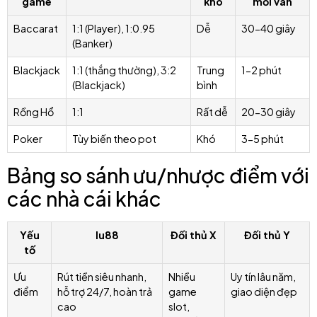
game
khó
mỗi ván
Baccarat
1:1 (Player), 1:0.95
Dễ
30-40 giây
(Banker)
Blackjack
1:1 (thắng thường), 3:2
Trung
1-2 phút
(Blackjack)
bình
Rồng Hổ
1:1
Rất dễ
20-30 giây
Poker
Tùy biến theo pot
Khó
3-5 phút
Bảng so sánh ưu/nhược điểm với
các nhà cái khác
Yếu
lu88
Đối thủ X
Đối thủ Y
tố
Ưu
Rút tiền siêu nhanh,
Nhiều
Uy tín lâu năm,
điểm
hỗ trợ 24/7, hoàn trả
game
giao diện đẹp
cao
slot,