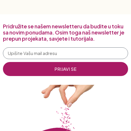
Pridružite se našem newsletteru da budite u toku
sa novim ponudama. Osim toga naš newsletter je
prepun projekata, savjete i tutorijala.
PRIJAVI SE