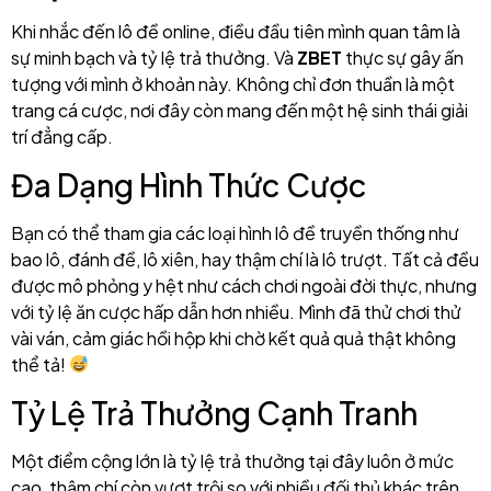
Khi nhắc đến lô đề online, điều đầu tiên mình quan tâm là
sự minh bạch và tỷ lệ trả thưởng. Và
ZBET
thực sự gây ấn
tượng với mình ở khoản này. Không chỉ đơn thuần là một
trang cá cược, nơi đây còn mang đến một hệ sinh thái giải
trí đẳng cấp.
Đa Dạng Hình Thức Cược
Bạn có thể tham gia các loại hình lô đề truyền thống như
bao lô, đánh đề, lô xiên, hay thậm chí là lô trượt. Tất cả đều
được mô phỏng y hệt như cách chơi ngoài đời thực, nhưng
với tỷ lệ ăn cược hấp dẫn hơn nhiều. Mình đã thử chơi thử
vài ván, cảm giác hồi hộp khi chờ kết quả quả thật không
thể tả!
Tỷ Lệ Trả Thưởng Cạnh Tranh
Một điểm cộng lớn là tỷ lệ trả thưởng tại đây luôn ở mức
cao, thậm chí còn vượt trội so với nhiều đối thủ khác trên