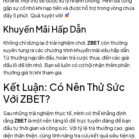
hotline, mọi thứ sẽ được xử lý nhanh chóng. Mình đã từng
gặp sự cố nhỏ khi nạp tiền và được hỗ trợ trong vòng chưa
đầy 5 phút. Quá tuyệt vời!
Khuyến Mãi Hấp Dẫn
Không chỉ dừng lại ở trải nghiệm chơi,
ZBET
còn thường
xuyên tung ra các chương trình khuyến mãi siêu hấp dẫn.
Từ thưởng nạp lần đầu, hoàn trả cược thua, đến các giải
đấu lô đề lớn nhỏ. Bạn sẽ luôn có cơ hội nhận thêm phần
thưởng giá trị khi tham gia.
Kết Luận: Có Nên Thử Sức
Với ZBET?
Sau những trải nghiệm thực tế, mình có thể khẳng định
rằng
ZBET
là một nền tảng lô đề trực tuyến đáng để bạn
đầu tư thời gian và công sức. Với tỷ lệ trả thưởng cao, giao
diện thân thiện, cùng tính năng tra cứu kết quả siêu tiện lợi,