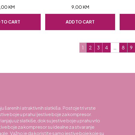
,00
KM
9,00
KM
 TO CART
ADD TO CART
1
2
3
4
…
8
9
u šarenih i atraktivnih slatkiša. Postoje tri vrste
jestive boje u prahu i jestive boje za kompresor.
anjaju uz slatkiše, dok su jestive boje u prahu vrlo
stive boje za kompresor su idealne za stvaranje
agle. Važno je da koristite samo jestive boje koje su