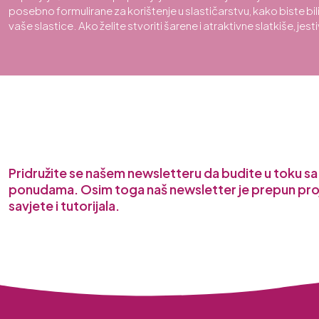
posebno formulirane za korištenje u slastičarstvu, kako biste bili 
vaše slastice. Ako želite stvoriti šarene i atraktivne slatkiše, jes
Pridružite se našem newsletteru da budite u toku s
ponudama. Osim toga naš newsletter je prepun pro
savjete i tutorijala.