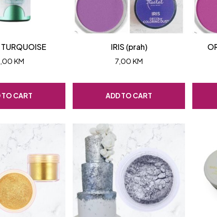
 TURQUOISE
IRIS (prah)
OR
1,00
KM
7,00
KM
 TO CART
ADD TO CART