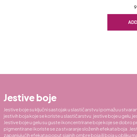
9
ADD
Jestive boje
Jestive boje su ključni sastojak u slastičarstvu i pomažu u stvaranj
jestivih boja koje se koriste u slastičarstvu: jestive boje u gelu, 
Jestive boje u gelu su guste i koncentrirane boje koje se dobro pri
pigmentirane i koriste se za stvaranje složenih efekata boja. Je
zapanjujućih efekata poput sjajnih ombre boja ili boja u obliku m