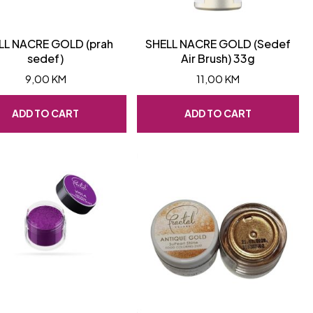
LL NACRE GOLD (prah
SHELL NACRE GOLD (Sedef
sedef)
Air Brush) 33g
9,00
KM
11,00
KM
ADD TO CART
ADD TO CART