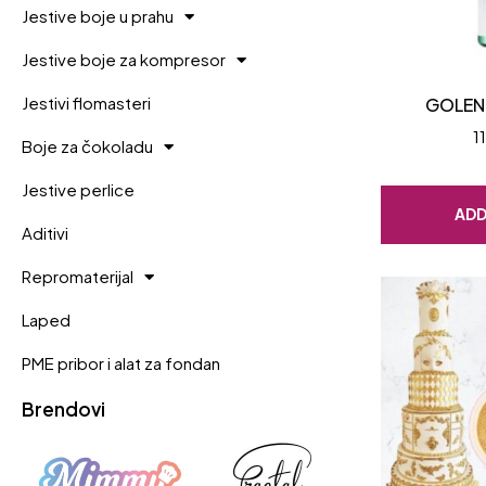
Jestive boje u prahu
Jestive boje za kompresor
Jestivi flomasteri
GOLEN
1
Boje za čokoladu
Jestive perlice
ADD
Aditivi
Repromaterijal
Laped
PME pribor i alat za fondan
Brendovi