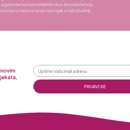
sigurni da neće promijeniti okus ili konzistenciju
tive boje su neizostavan sastojak u vašoj kuhinji.
a novim
jekata,
PRIJAVI SE