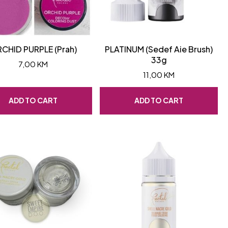
CHID PURPLE (Prah)
PLATINUM (Sedef Aie Brush)
33g
7,00
KM
11,00
KM
ADD TO CART
ADD TO CART