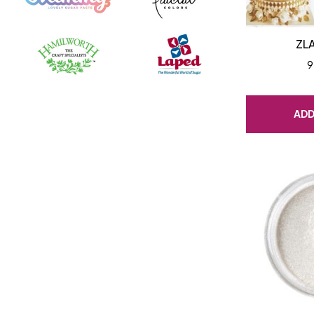
ZLA
9
ADD