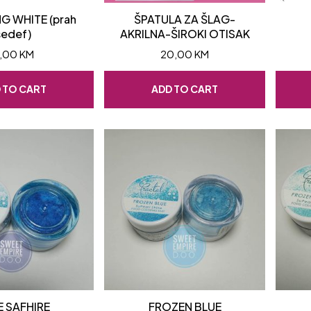
G WHITE (prah
ŠPATULA ZA ŠLAG-
sedef)
AKRILNA-ŠIROKI OTISAK
,00
KM
20,00
KM
 TO CART
ADD TO CART
E SAFHIRE
FROZEN BLUE