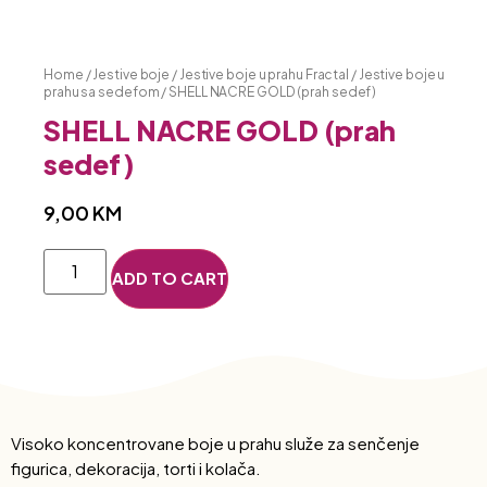
Home
/
Jestive boje
/
Jestive boje u prahu Fractal
/
Jestive boje u
prahu sa sedefom
/ SHELL NACRE GOLD (prah sedef)
SHELL NACRE GOLD (prah
sedef)
9,00
KM
ADD TO CART
Visoko koncentrovane boje u prahu služe za senčenje
figurica, dekoracija, torti i kolača.