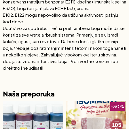
konzervans (natrijum benzonat E211),kiselina (limunska kiselina
E330), boja (brilijant plava FCF E133), aroma.
E102, E122 mogu nepovoljno da utiču na aktivnost i pažnju
kod dece.
Uputstvo za upotrebu: Tečna prehrambena boja može da se
koristi za sve vrste airbrush sistema. Primenjuje se u izradi
kolača, figura, kao i cvetova. Da bi se dobila glatka i punija
boja, treba je dozirati manjim intenzitetom i nakon toga naneti
u nekoliko slojeva. Zahvaljujući visokom kvalitetu sirovina,
dobija se veoma intenzivna boja. Proizvod ne konzumirati
direktno i ne udisati!
Naša preporuka
-30%