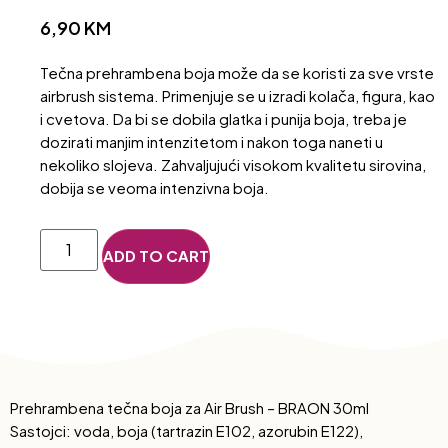
6,90
KM
Tečna prehrambena boja može da se koristi za sve vrste
airbrush sistema. Primenjuje se u izradi kolača, figura, kao
i cvetova. Da bi se dobila glatka i punija boja, treba je
dozirati manjim intenzitetom i nakon toga naneti u
nekoliko slojeva. Zahvaljujući visokom kvalitetu sirovina,
dobija se veoma intenzivna boja.
ADD TO CART
Prehrambena tečna boja za Air Brush – BRAON 30ml
Sastojci: voda, boja (tartrazin E102, azorubin E122),