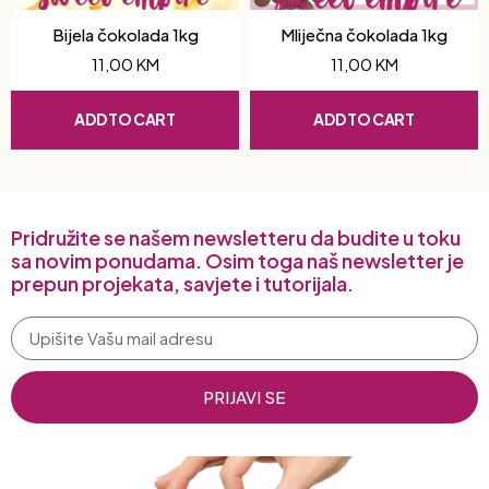
Bijela čokolada 1kg
Mliječna čokolada 1kg
11,00
KM
11,00
KM
ADD TO CART
ADD TO CART
Pridružite se našem newsletteru da budite u toku
sa novim ponudama. Osim toga naš newsletter je
prepun projekata, savjete i tutorijala.
PRIJAVI SE