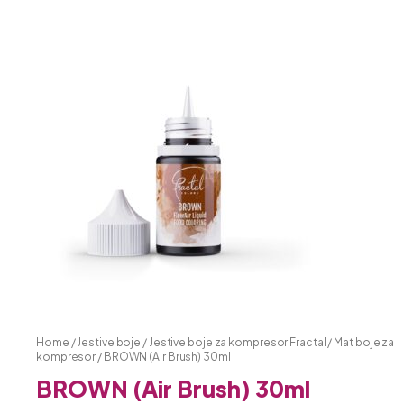
Home
/
Jestive boje
/
Jestive boje za kompresor Fractal
/
Mat boje za
kompresor
/ BROWN (Air Brush) 30ml
BROWN (Air Brush) 30ml