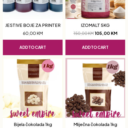
JESTIVE BOJE ZA PRINTER
IZOMALT 5KG
60,00
KM
105,00
KM
150,00
KM
ADD TO CART
ADD TO CART
Bijela čokolada 1kg
Mliječna čokolada 1kg