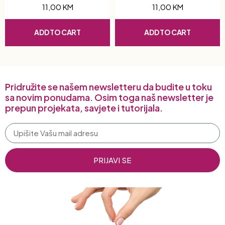
11,00
KM
11,00
KM
ADD TO CART
ADD TO CART
Pridružite se našem newsletteru da budite u toku
sa novim ponudama. Osim toga naš newsletter je
prepun projekata, savjete i tutorijala.
PRIJAVI SE