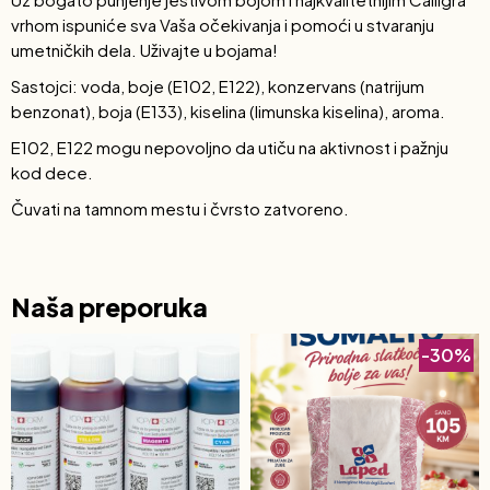
vrhom ispuniće sva Vaša očekivanja i pomoći u stvaranju
umetničkih dela. Uživajte u bojama!
Sastojci: voda, boje (E102, E122), konzervans (natrijum
benzonat), boja (E133), kiselina (limunska kiselina), aroma.
E102, E122 mogu nepovoljno da utiču na aktivnost i pažnju
kod dece.
Čuvati na tamnom mestu i čvrsto zatvoreno.
Naša preporuka
-30%