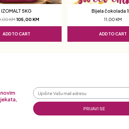
IZOMALT 5KG
Bijela čokolada 
0,00
KM
105,00
KM
11,00
KM
ADD TO CART
ADD TO CART
a novim
jekata,
PRIJAVI SE