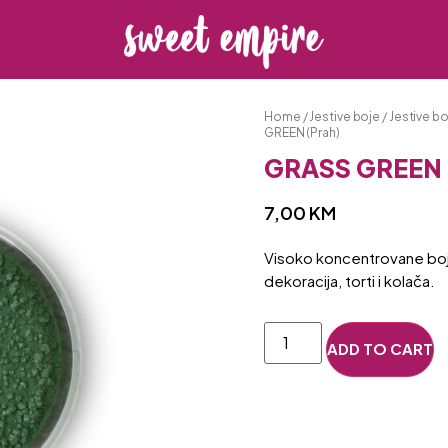
Home
/
Jestive boje
/
Jestive bo
GREEN (Prah)
GRASS GREEN 
7,00
KM
Visoko koncentrovane boje
dekoracija, torti i kolača.
ADD TO CART