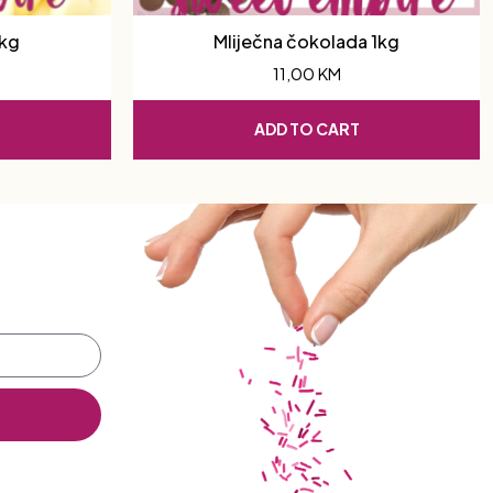
1kg
Mliječna čokolada 1kg
11,00
KM
ADD TO CART