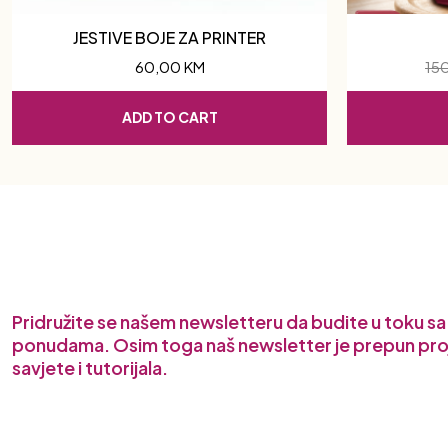
JESTIVE BOJE ZA PRINTER
60,00
KM
15
ADD TO CART
Pridružite se našem newsletteru da budite u toku s
ponudama. Osim toga naš newsletter je prepun pro
savjete i tutorijala.