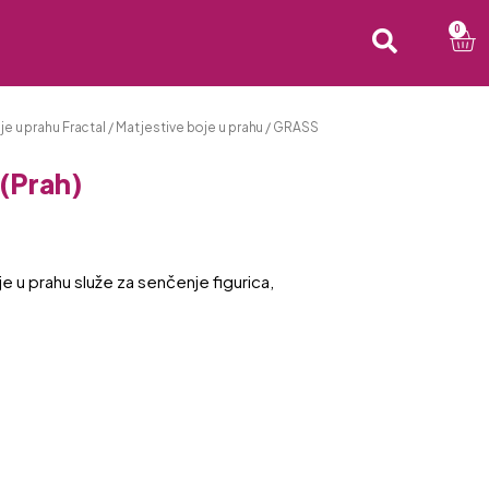
0
je u prahu Fractal
/
Mat jestive boje u prahu
/ GRASS
(Prah)
 u prahu služe za senčenje figurica,