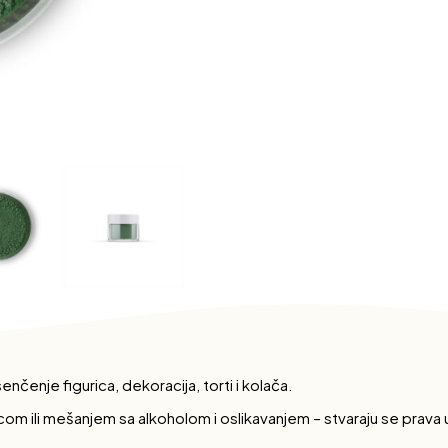
čenje figurica, dekoracija, torti i kolača.
m ili mešanjem sa alkoholom i oslikavanjem – stvaraju se prava u