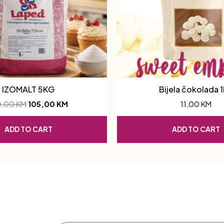
IZOMALT 5KG
Bijela čokolada 
0,00
KM
105,00
KM
11,00
KM
ADD TO CART
ADD TO CART