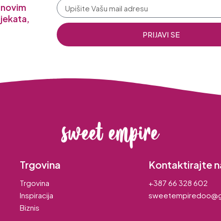
a novim
jekata,
PRIJAVI SE
Trgovina
Kontaktirajte n
Trgovina
+387 66 328 602
Inspiracija
sweetempiredoo@g
Biznis