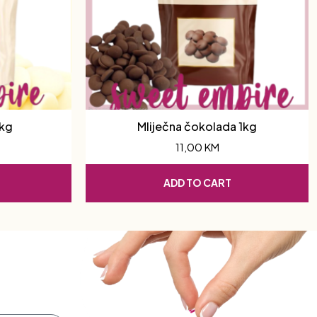
1kg
Mliječna čokolada 1kg
11,00
KM
ADD TO CART