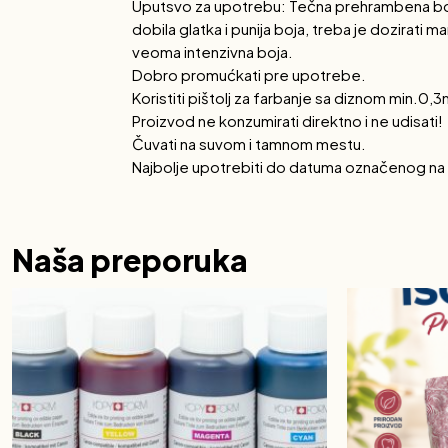
Uputsvo za upotrebu: Tečna prehrambena boja m
dobila glatka i punija boja, treba je dozirati 
veoma intenzivna boja.
Dobro promućkati pre upotrebe.
Koristiti pištolj za farbanje sa diznom min.0,
Proizvod ne konzumirati direktno i ne udisati!
Čuvati na suvom i tamnom mestu.
Najbolje upotrebiti do datuma označenog na a
Naša preporuka