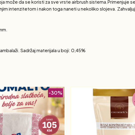
ože da se koristi za sve vrste airbrush sistema.Primenjuje se u 
manjim intenzitetom i nakon toga naneti u nekoliko slojeva. Zahvalju
3mm.
mbalaži. Sadržaj materijala u boji: 0,45%
-30%