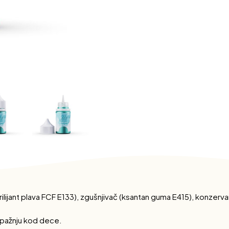
rilijant plava FCF E133), zgušnjivač (ksantan guma E415), konzerva
 pažnju kod dece.