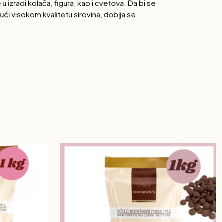
izradi kolača, figura, kao i cvetova. Da bi se
jući visokom kvalitetu sirovina, dobija se