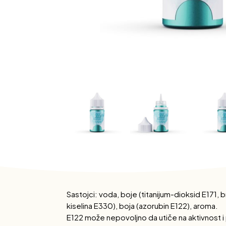
Sastojci: voda, boje (titanijum-dioksid E171, b
kiselina E330), boja (azorubin E122), aroma.
E122 može nepovoljno da utiče na aktivnost i