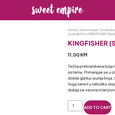
Home
/
Jestive boje
/
Jestive b
sa sedefom
/ KINGFISHER (Sede
KINGFISHER (S
11,00
KM
Tečna prehrambena boja mo
sistema. Primenjuje se u iz
dobila glatka i punija boja
toga naneti u nekoliko sloj
dobija se veoma intenzivn
ADD TO CART