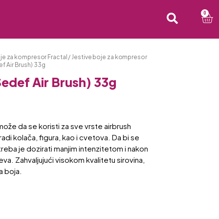
0
oje za kompresor Fractal
/
Jestive boje za kompresor
f Air Brush) 33g
edef Air Brush) 33g
že da se koristi za sve vrste airbrush
radi kolača, figura, kao i cvetova. Da bi se
, treba je dozirati manjim intenzitetom i nakon
eva. Zahvaljujući visokom kvalitetu sirovina,
a boja.