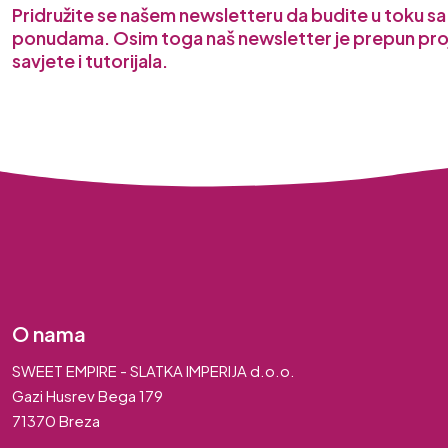
Pridružite se našem newsletteru da budite u toku s
ponudama. Osim toga naš newsletter je prepun pro
savjete i tutorijala.
O nama
SWEET EMPIRE - SLATKA IMPERIJA d.o.o.
Gazi Husrev Bega 179
71370 Breza