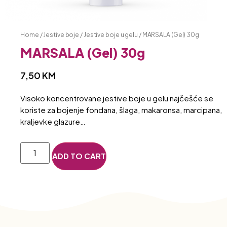
Home
/
Jestive boje
/
Jestive boje u gelu
/ MARSALA (Gel) 30g
MARSALA (Gel) 30g
7,50
KM
Visoko koncentrovane jestive boje u gelu najčešće se
koriste za bojenje fondana, šlaga, makaronsa, marcipana,
kraljevke glazure…
ADD TO CART