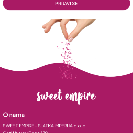
PRIJAVI SE
O nama
SWEET EMPIRE - SLATKA IMPERIJA d.o.o.
Gazi Husrev Bega 179