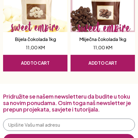
Bijela čokolada 1kg
Mliječna čokolada 1kg
11,00
KM
11,00
KM
ADD TO CART
ADD TO CART
Pridružite se našem newsletteru da budite u toku
sa novim ponudama. Osim toga naš newsletter je
prepun projekata, savjete i tutorijala.