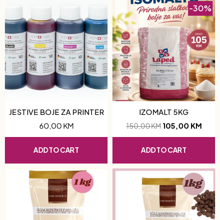
-30%
JESTIVE BOJE ZA PRINTER
IZOMALT 5KG
60,00
KM
105,00
KM
150,00
KM
ADD TO CART
ADD TO CART