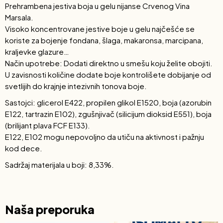
Prehrambena jestiva boja u gelu nijanse Crvenog Vina
Marsala.
Visoko koncentrovane jestive boje u gelu najčešće se
koriste za bojenje fondana, šlaga, makaronsa, marcipana,
kraljevke glazure…
Način upotrebe: Dodati direktno u smešu koju želite obojiti.
U zavisnosti količine dodate boje kontrolišete dobijanje od
svetlijih do krajnje intezivnih tonova boje.
Sastojci: glicerol E422, propilen glikol E1520, boja (azorubin
E122, tartrazin E102), zgušnjivač (silicijum dioksid E551), boja
(brilijant plava FCF E133).
E122, E102 mogu nepovoljno da utiču na aktivnost i pažnju
kod dece.
Sadržaj materijala u boji: 8,33%.
Naša preporuka