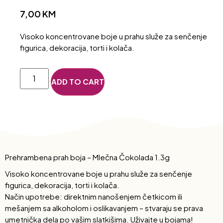
7,00
KM
Visoko koncentrovane boje u prahu služe za senčenje
figurica, dekoracija, torti i kolača.
ADD TO CART
Prehrambena prah boja – Mlečna Čokolada 1.3g
Visoko koncentrovane boje u prahu služe za senčenje
figurica, dekoracija, torti i kolača.
Način upotrebe: direktnim nanošenjem četkicom ili
mešanjem sa alkoholom i oslikavanjem – stvaraju se prava
umetnička dela po vašim slatkišima. Uživajte u bojama!