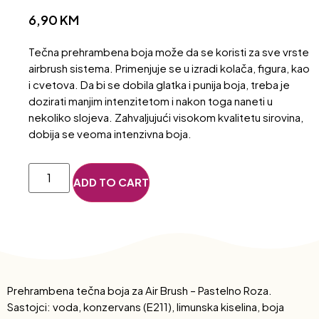
6,90
KM
Tečna prehrambena boja može da se koristi za sve vrste
airbrush sistema. Primenjuje se u izradi kolača, figura, kao
i cvetova. Da bi se dobila glatka i punija boja, treba je
dozirati manjim intenzitetom i nakon toga naneti u
nekoliko slojeva. Zahvaljujući visokom kvalitetu sirovina,
dobija se veoma intenzivna boja.
ADD TO CART
Prehrambena tečna boja za Air Brush – Pastelno Roza.
Sastojci: voda, konzervans (E211), limunska kiselina, boja