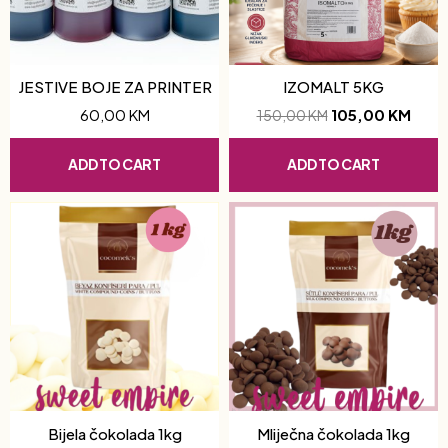
JESTIVE BOJE ZA PRINTER
IZOMALT 5KG
60,00
KM
105,00
KM
150,00
KM
ADD TO CART
ADD TO CART
Bijela čokolada 1kg
Mliječna čokolada 1kg