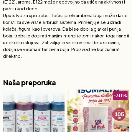
(E122), aroma. E122 može nepovoljno da utiče na aktivnost i
pažnju kod dece.
Uputstvo za upotrebu: Tečna prehrambena boja može da se
koristi za sve vrste airbrush sistema. Primenjuje se u izradi
kolača, figura, kao i cvetova. Da bi se dobila glatka i punija
boja, treba je dozirati manjim intenzitetom i nakon toga naneti
u nekoliko slojeva. Zahvaljujući visokom kvalitetu sirovina,
dobija se veoma intenzivna boja. Proizvod ne konzumirati
direktno.
Naša preporuka
-30%