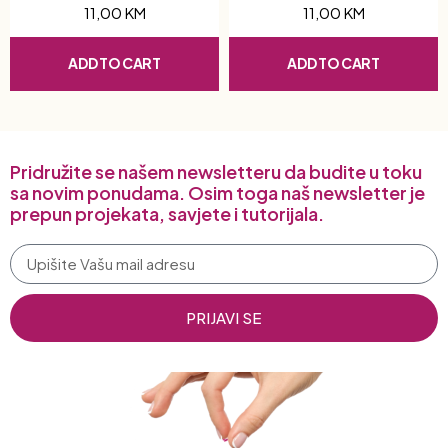
11,00
KM
11,00
KM
ADD TO CART
ADD TO CART
Pridružite se našem newsletteru da budite u toku
sa novim ponudama. Osim toga naš newsletter je
prepun projekata, savjete i tutorijala.
PRIJAVI SE