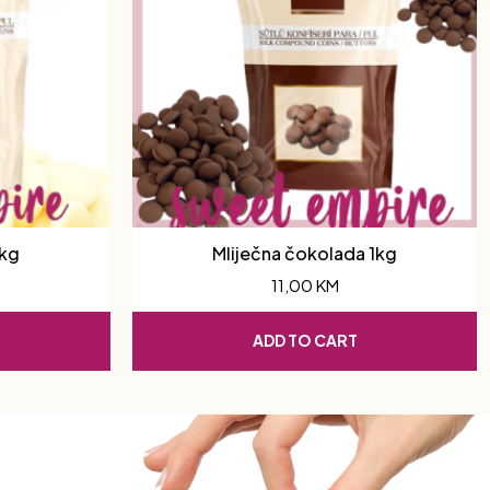
1kg
Mliječna čokolada 1kg
11,00
KM
ADD TO CART