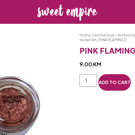
Home
/
Jestive boje
/
Jestive bo
sedefom
/ PINK FLAMINGO
PINK FLAMIN
9,00
KM
ADD TO CART