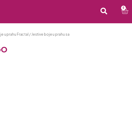
0
je u prahu Fractal
/
Jestive boje u prahu sa
GO