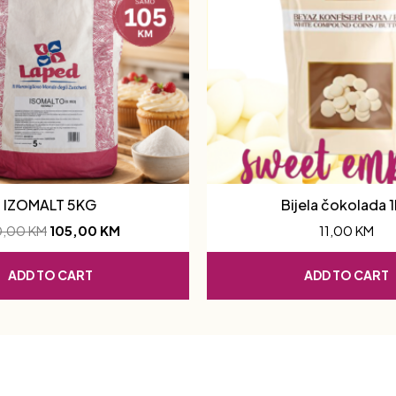
IZOMALT 5KG
Bijela čokolada 
0,00
KM
105,00
KM
11,00
KM
ADD TO CART
ADD TO CART