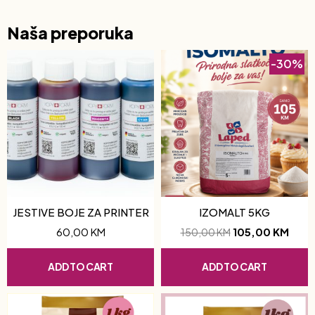
Naša preporuka
-30%
JESTIVE BOJE ZA PRINTER
IZOMALT 5KG
60,00
KM
105,00
KM
150,00
KM
ADD TO CART
ADD TO CART