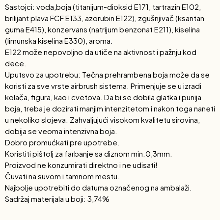
Sastojci: voda,boja (titanijum-dioksid E171, tartrazin E102,
brilijant plava FCF E133, azorubin E122), zgušnjivač (ksantan
guma E415), konzervans (natrijum benzonat E211), kiselina
(limunska kiselina E330), aroma.
E122 može nepovoljno da utiče na aktivnost i pažnju kod
dece.
Uputsvo za upotrebu: Tečna prehrambena boja može da se
koristi za sve vrste airbrush sistema. Primenjuje se u izradi
kolača, figura, kao i cvetova. Da bi se dobila glatka i punija
boja, treba je dozirati manjim intenzitetom i nakon toga naneti
u nekoliko slojeva. Zahvaljujući visokom kvalitetu sirovina,
dobija se veoma intenzivna boja.
Dobro promućkati pre upotrebe.
Koristiti pištolj za farbanje sa diznom min.0,3mm.
Proizvod ne konzumirati direktno i ne udisati!
Čuvati na suvom i tamnom mestu.
Najbolje upotrebiti do datuma označenog na ambalaži.
Sadržaj materijala u boji: 3,74%