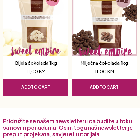
Bijela čokolada 1kg
Mliječna čokolada 1kg
11,00
KM
11,00
KM
ADD TO CART
ADD TO CART
Pridružite se našem newsletteru da budite u toku
sa novim ponudama. Osim toga naš newsletter je
prepun projekata, savjete i tutorijala.