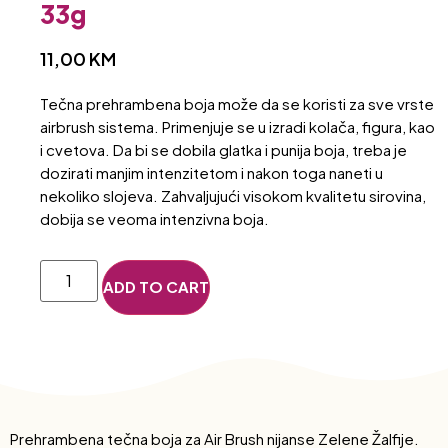
33g
11,00
KM
Tečna prehrambena boja može da se koristi za sve vrste
airbrush sistema. Primenjuje se u izradi kolača, figura, kao
i cvetova. Da bi se dobila glatka i punija boja, treba je
dozirati manjim intenzitetom i nakon toga naneti u
nekoliko slojeva. Zahvaljujući visokom kvalitetu sirovina,
dobija se veoma intenzivna boja.
ADD TO CART
Prehrambena tečna boja za Air Brush nijanse Zelene Žalfije.