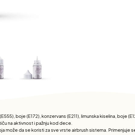
E555), boje (E172), konzervans (E211), limunska kiselina, boje (E1
iču na aktivnost i pažnju kod dece.
ože da se koristi za sve vrste airbrush sistema. Primenjuje se u 