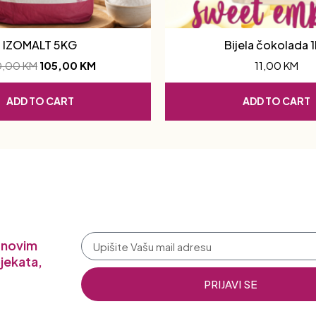
IZOMALT 5KG
Bijela čokolada 
0,00
KM
105,00
KM
11,00
KM
ADD TO CART
ADD TO CART
a novim
jekata,
PRIJAVI SE