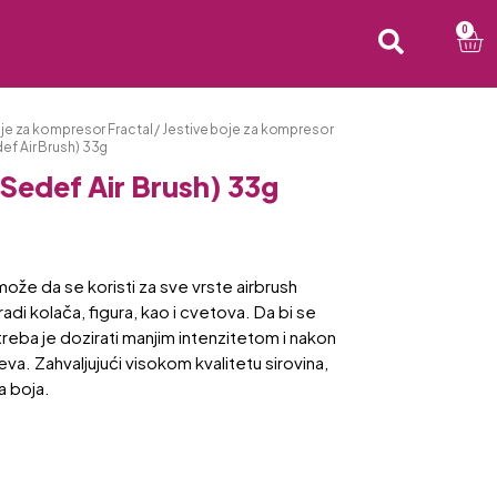
0
oje za kompresor Fractal
/
Jestive boje za kompresor
ef Air Brush) 33g
Sedef Air Brush) 33g
že da se koristi za sve vrste airbrush
radi kolača, figura, kao i cvetova. Da bi se
, treba je dozirati manjim intenzitetom i nakon
eva. Zahvaljujući visokom kvalitetu sirovina,
a boja.