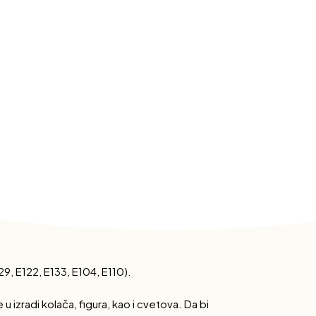
29, E122, E133, E104, E110).
izradi kolača, figura, kao i cvetova. Da bi