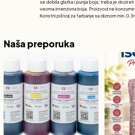
se dobila glatka i punija boja, treba je dozira
veoma intenzivna boja. Proizvod ne konzumir
Koristiti pištolj za farbanje sa diznom min.0,
Naša preporuka