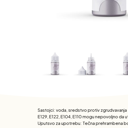
Sastojci: voda, sredstvo protiv zgrudvavanja (
E129, E122, E104, E110 mogu nepovoljno da ut
Uputsvo za upotrebu: Tečna prehrambena boja m