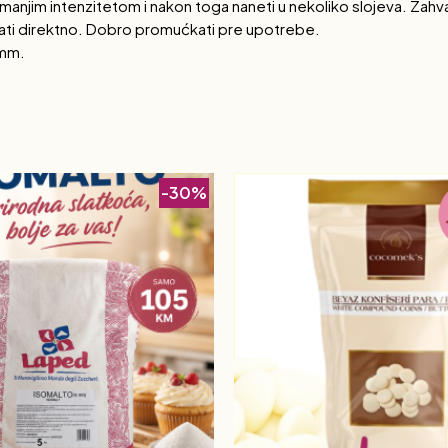
ti manjim intenzitetom i nakon toga naneti u nekoliko slojeva. Zahva
ati direktno. Dobro promućkati pre upotrebe.
3mm.
-30%