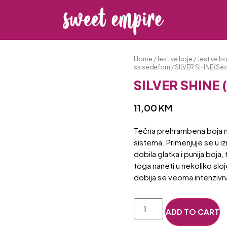
Home
/
Jestive boje
/
Jestive b
sa sedefom
/ SILVER SHINE (Sed
SILVER SHINE (
11,00
KM
Tečna prehrambena boja mo
sistema. Primenjuje se u iz
dobila glatka i punija boja
toga naneti u nekoliko sloj
dobija se veoma intenzivn
ADD TO CART