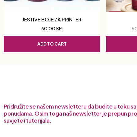
JESTIVE BOJE ZA PRINTER
60,00
KM
15
ADD TO CART
Pridružite se našem newsletteru da budite u toku s
ponudama. Osim toga naš newsletter je prepun pro
savjete i tutorijala.