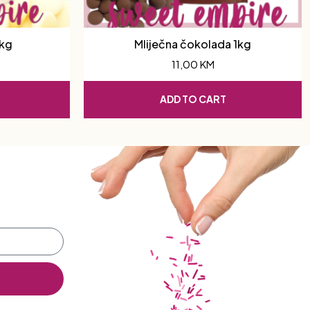
1kg
Mliječna čokolada 1kg
11,00
KM
ADD TO CART