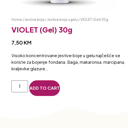
Home
/
Jestive boje
/
Jestive boje u gelu
/ VIOLET (Gel) 30g
VIOLET (Gel) 30g
7,50
KM
Visoko koncentrovane jestive boje u gelu najčešće se
koriste za bojenje fondana, šlaga, makaronsa, marcipana,
kraljevke glazure…
ADD TO CART