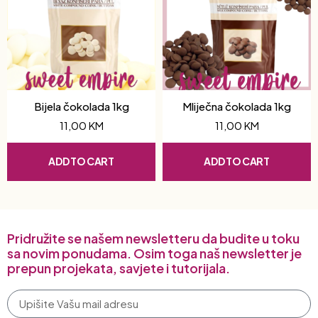
Bijela čokolada 1kg
Mliječna čokolada 1kg
11,00
KM
11,00
KM
ADD TO CART
ADD TO CART
Pridružite se našem newsletteru da budite u toku
sa novim ponudama. Osim toga naš newsletter je
prepun projekata, savjete i tutorijala.