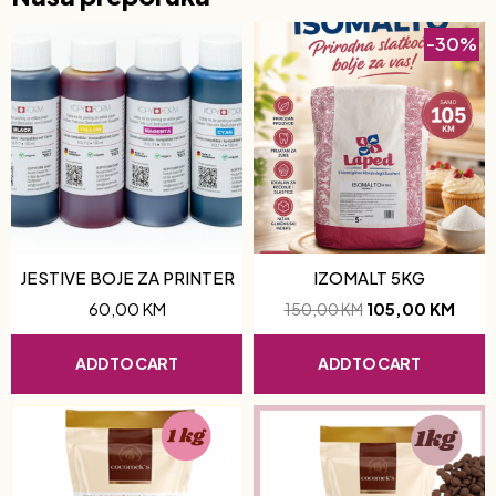
-30%
JESTIVE BOJE ZA PRINTER
IZOMALT 5KG
60,00
KM
105,00
KM
150,00
KM
ADD TO CART
ADD TO CART