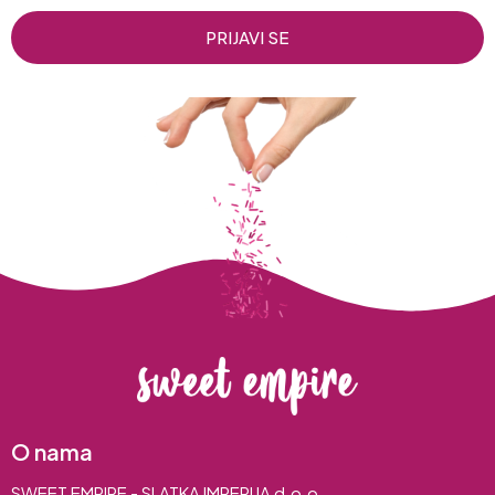
PRIJAVI SE
O nama
SWEET EMPIRE - SLATKA IMPERIJA d.o.o.