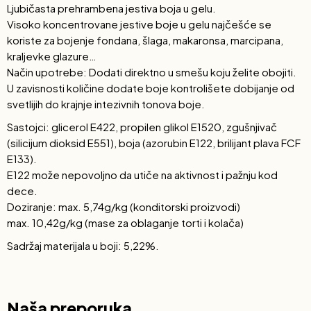
Ljubičasta prehrambena jestiva boja u gelu.
Visoko koncentrovane jestive boje u gelu najčešće se
koriste za bojenje fondana, šlaga, makaronsa, marcipana,
kraljevke glazure…
Način upotrebe: Dodati direktno u smešu koju želite obojiti.
U zavisnosti količine dodate boje kontrolišete dobijanje od
svetlijih do krajnje intezivnih tonova boje.
Sastojci: glicerol E422, propilen glikol E1520, zgušnjivač
(silicijum dioksid E551), boja (azorubin E122, brilijant plava FCF
E133).
E122 može nepovoljno da utiče na aktivnost i pažnju kod
dece.
Doziranje: max. 5,74g/kg (konditorski proizvodi)
max. 10,42g/kg (mase za oblaganje torti i kolača)
Sadržaj materijala u boji: 5,22%.
Naša preporuka