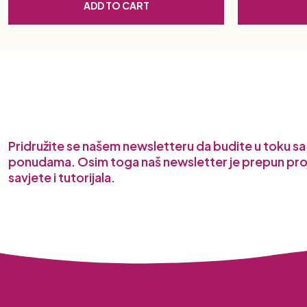
ADD TO CART
Pridružite se našem newsletteru da budite u toku s
ponudama. Osim toga naš newsletter je prepun pro
savjete i tutorijala.