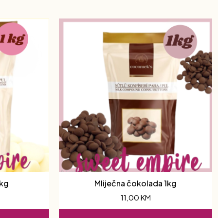
1kg
Mliječna čokolada 1kg
11,00
KM