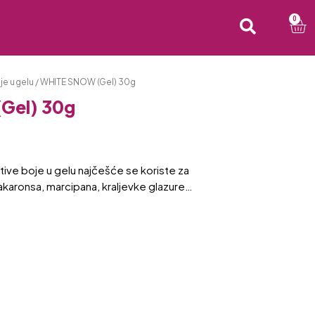
0
je u gelu
/ WHITE SNOW (Gel) 30g
Gel) 30g
ive boje u gelu najčešće se koriste za
akaronsa, marcipana, kraljevke glazure…