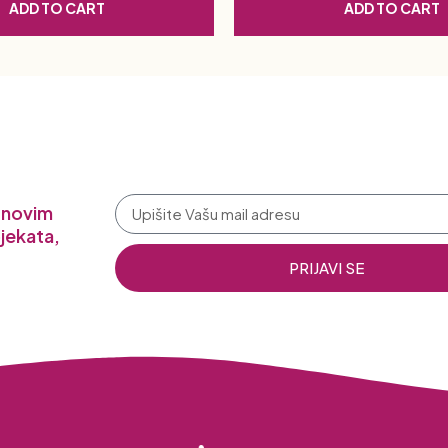
ADD TO CART
ADD TO CART
a novim
jekata,
PRIJAVI SE