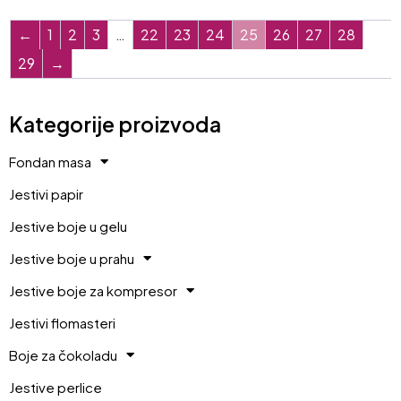
←
1
2
3
…
22
23
24
25
26
27
28
29
→
Kategorije proizvoda
Fondan masa
Jestivi papir
Jestive boje u gelu
Jestive boje u prahu
Jestive boje za kompresor
Jestivi flomasteri
Boje za čokoladu
Jestive perlice