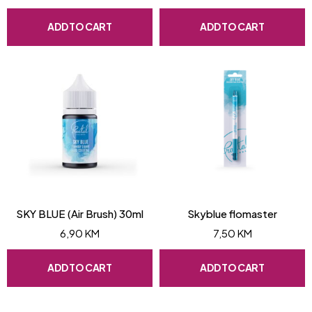
ADD TO CART
ADD TO CART
SKY BLUE (Air Brush) 30ml
Skyblue flomaster
6,90
KM
7,50
KM
ADD TO CART
ADD TO CART