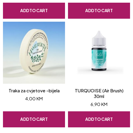
ADD TO CART
ADD TO CART
Traka za cvjetove -bijela
TURQUOISE (Air Brush)
30ml
4,00
KM
6,90
KM
ADD TO CART
ADD TO CART