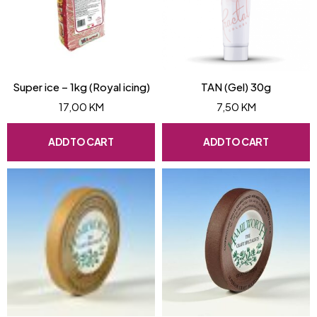
Super ice – 1kg (Royal icing)
TAN (Gel) 30g
17,00
KM
7,50
KM
ADD TO CART
ADD TO CART